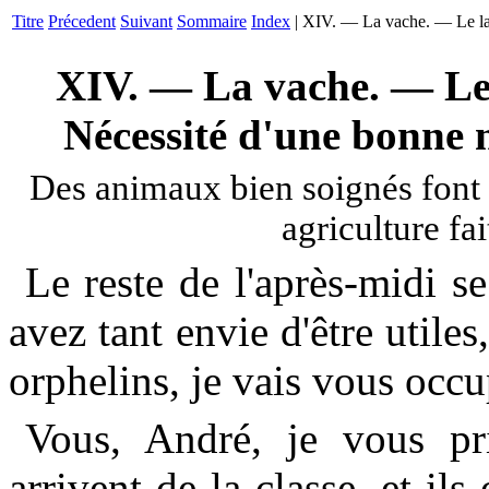
Titre
Précedent
Suivant
Sommaire
Index
| XIV. — La vache. — Le lai
XIV. — La vache. — Le 
Nécessité d'une bonne 
Des animaux bien soignés font la
agriculture fai
Le reste de l'après-midi 
avez tant envie d'être utiles
orphelins, je vais vous occu
Vous, André, je vous pri
arrivent de la classe, et ils